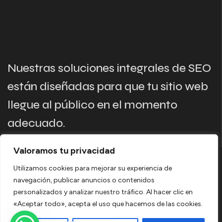
Nuestras soluciones integrales de SEO
están diseñadas para que tu sitio web
llegue al público en el momento
adecuado.
Valoramos tu privacidad
Enlaces
Utilizamos cookies para mejorar su experiencia de
Servicios
navegación, publicar anuncios o contenidos
Nuestros servicios
SEO
personalizados y analizar nuestro tráfico. Al hacer clic en
«Aceptar todo», acepta el uso que hacemos de las cookies.
Contacto
Diseño web