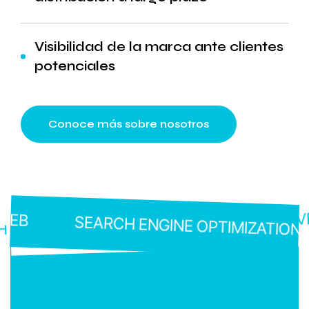
Visibilidad de la marca ante clientes
potenciales
Conoce más sobre nosotros
WEB
SEO
SEARCH ENGINE OPTIMIZATION
H ENGINE OPTIMIZATION