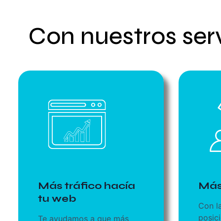
Con nuestros ser
Más tráfico hacía
Más
tu web
Con l
posic
Te ayudamos a que más