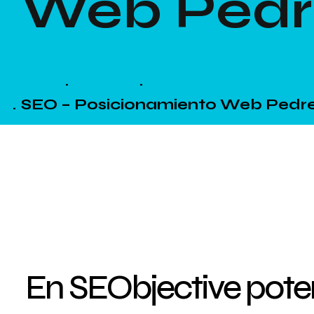
Web Pedr
Home
Servicios
SEO – Posicionami
SEO – Posicionamiento Web Pedr
En SEObjective pot