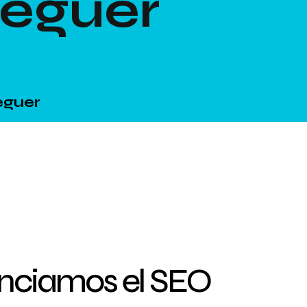
eguer
ento Web
eguer
enciamos el SEO