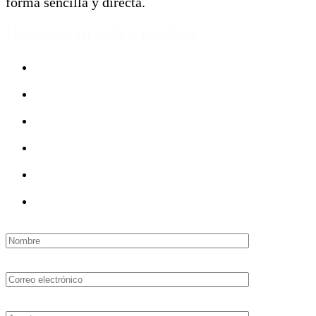
forma sencilla y directa.
Hacemos tu web a medida
Tiempo de entrega: 15 días
Pago cómodo: En 3 plazos
Con arquitectura seo incial
Sin permanencia ni mensualidades
Dominio incluido
¡Te enseñamos a modificarla!