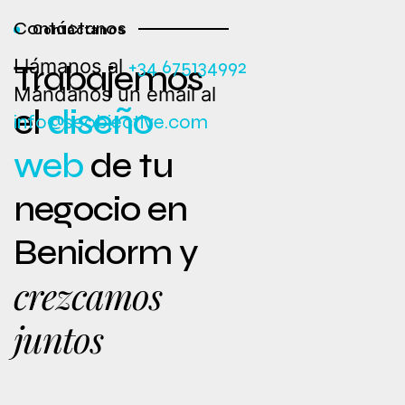
Contáctanos
Contáctanos
Llámanos al
+34 675134992
Trabajemos
Mándanos un email al
el
diseño
info@seobjective.com
web
de tu
negocio en
Benidorm y
crezcamos
juntos